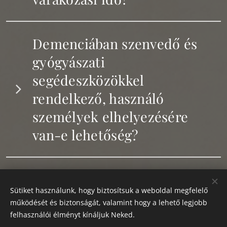
- költőpénzből (kötelező zsebpénz)
Igen van, általában 3-12 hónap is lehet a jelentkezéstől
számított bekerülési idő.
Demenciában szenvedő és
gyógyászati
segédeszközökkel
rendelkező, használó
személyek elhelyezésére
van-e lehetőség?
Intézményükben biztosítva van a demenciában
szenvedő és gyógyászati segédeszközöket
Bekerülés esetén szükséges
igénybevevő személyek gondozása, elhelyezése.
Sütiket használunk, hogy biztosítsuk a weboldal megfelelő
a lakcímet átjelenteni?
működését és biztonságát, valamint hogy a lehető legjobb
felhasználói élményt kínáljuk Neked.
Ajánlott a lakcímet átjelenteni. Orvosi ellátás esetén