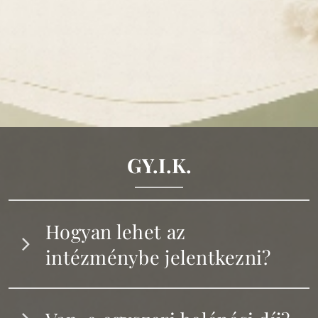
GY.I.K.
Hogyan lehet az
intézménybe jelentkezni?
Otthonunkba Magyarország egész területéről állandó
lakcímmel rendelkező személyek jelentkezhetnek.